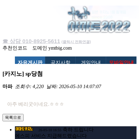
☎ 상담 010-8925-5611
(클릭시 전화연결)
추천인코드
도메인
ymtbig.com
자유게시판
공지사항
게임안내
모바일안내
[카지노] sp당첨
마파
조회수: 4,220
날짜: 2026-05-10 14:07:07
아주 베리굿이네요.ㅎㅎㅎ
목록으로
축하 드립니다
26-05-10 16:55
에스피 서비스 지급해드렸습니다