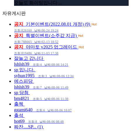
오늘도 화이팅입니다 ...
자유게시판
공지
기본이벤트(2022.08.01 개정)
(9)
조회:826160
날짜:06-24 19:24
공지
특별이벤트(소주값 지급)
조회:788665
날짜:02-13 18:52
공지
야마토 v2025 업그레이드
조회:819486
날짜:11-03 17:38
잘놀고 갑니다
lshlsh39
조회:4
날짜:08-06 14:21
sp 입니다.
syhun1995
조회:3
날짜:08-06 12:34
에스피당
lshlsh39
조회:7
날짜:08-06 11:49
sp 당첨
bm4821
조회:5
날짜:08-06 11:38
출첵
ggami640
조회:6
날짜:08-06 10:07
출석
hot69
조회:8
날짜:08-06 08:48
짜잔....SP...
(1)