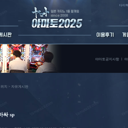
다이렉
야마토공지사항
ㅣ
야
위치 >
자유게시판
아싸 sp