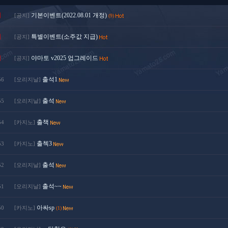
지
기본이벤트(2022.08.01 개정)
[공지]
(9)
지
특별이벤트(소주값 지급)
[공지]
지
야마토 v2025 업그레이드
[공지]
출석1
56
[오리지날]
출석
55
[오리지날]
출책
54
[카지노]
출첵3
53
[카지노]
출석
52
[오리지날]
출석~~
51
[오리지날]
아싸sp
50
[카지노]
(1)