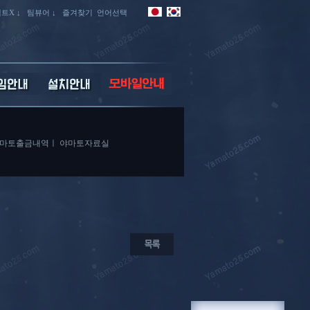
트X ↓
팀뷰어 ↓
즐겨찾기
언어선택
마토출금내역
ㅣ
야마토자료실