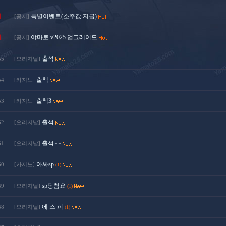
지
특별이벤트(소주값 지급)
[공지]
지
야마토 v2025 업그레이드
[공지]
출석
55
[오리지날]
출책
54
[카지노]
출첵3
53
[카지노]
출석
52
[오리지날]
출석~~
51
[오리지날]
아싸sp
50
[카지노]
(1)
sp당첨요
49
[오리지날]
(1)
에 스 피
48
[오리지날]
(1)