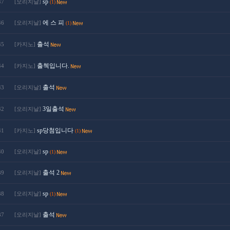
sp
47
[오리지날]
(1)
에 스 피
46
[오리지날]
(1)
출석
45
[카지노]
출첵입니다.
44
[카지노]
출석
43
[오리지날]
3일출석
42
[오리지날]
sp당첨입니다
41
[카지노]
(1)
sp
40
[오리지날]
(1)
출석 2
39
[오리지날]
sp
38
[오리지날]
(1)
출석
37
[오리지날]