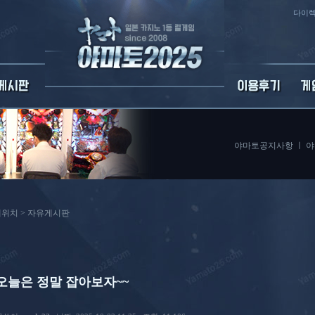
다이렉
야마토공지사항
ㅣ
야
위치 >
자유게시판
오늘은 정말 잡아보자~~