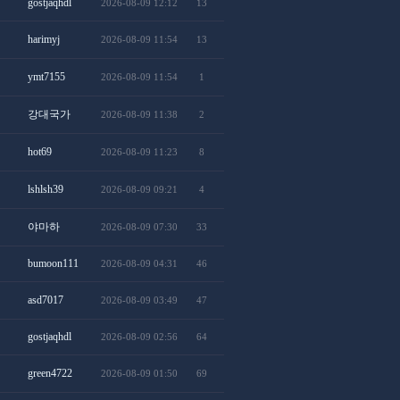
gostjaqhdl
2026-08-09 12:12
13
harimyj
2026-08-09 11:54
13
ymt7155
2026-08-09 11:54
1
강대국가
2026-08-09 11:38
2
hot69
2026-08-09 11:23
8
lshlsh39
2026-08-09 09:21
4
야마하
2026-08-09 07:30
33
bumoon111
2026-08-09 04:31
46
asd7017
2026-08-09 03:49
47
gostjaqhdl
2026-08-09 02:56
64
green4722
2026-08-09 01:50
69