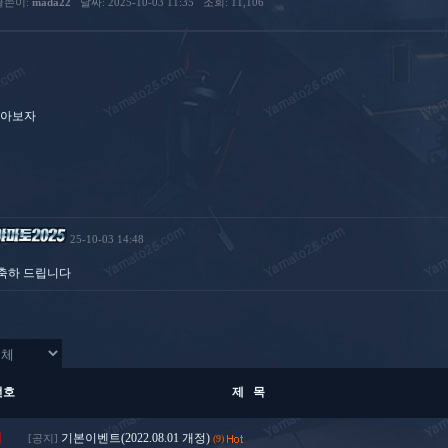
글쓴이:
mada22
날짜: 2025-10-03 11:35
조회: 11,106
아보자
25-10-03 14:48
축하 드립니다
번호
제 목
지
기본이벤트(2022.08.01 개정)
[공지]
(9)