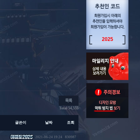
2025
Total 54,555
글쓴이
날짜
조회
2021-06-24 19:24
830987