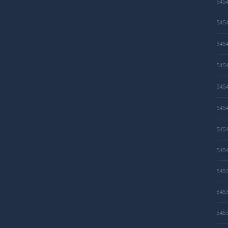
545
545
545
545
545
545
545
545
545
545
545