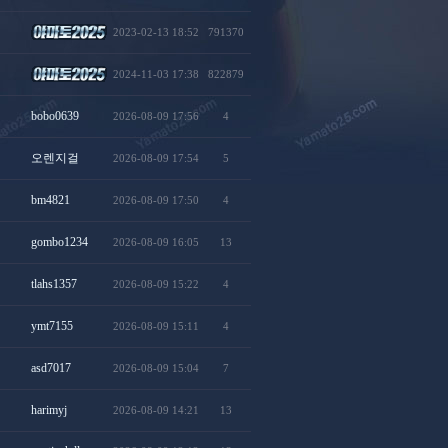
2023-02-13 18:52
791370
2024-11-03 17:38
822879
bobo0639
2026-08-09 17:56
4
오렌지걸
2026-08-09 17:54
5
bm4821
2026-08-09 17:50
4
gombo1234
2026-08-09 16:05
13
tlahs1357
2026-08-09 15:22
4
ymt7155
2026-08-09 15:11
4
asd7017
2026-08-09 15:04
7
harimyj
2026-08-09 14:21
13