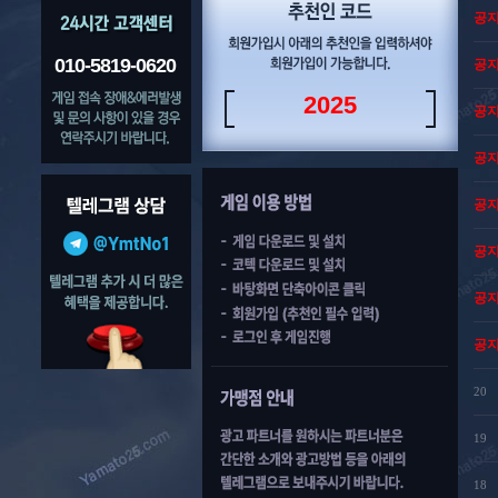
공
010-5819-0620
공
2025
공
공
공
공
공
공
20
19
18