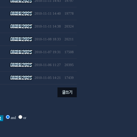
2010-11-11 14:43
19797
2010-11-11 14:40
19778
2010-11-11 14:38
20324
2010-11-08 18:33
20211
2010-11-07 19:31
17508
2010-11-06 11:27
20395
2010-11-05 14:21
17439
and
or