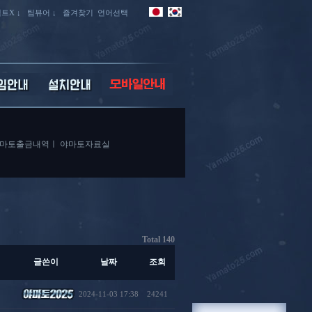
트X ↓
팀뷰어 ↓
즐겨찾기
언어선택
마토출금내역
ㅣ
야마토자료실
Total 140
글쓴이
날짜
조회
2024-11-03 17:38
24241